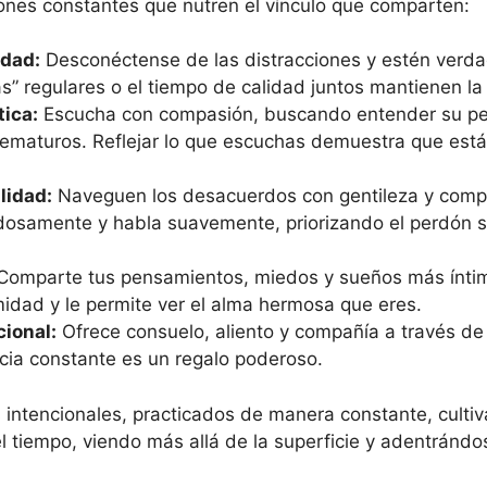
ones constantes que nutren el vínculo que comparten:
idad:
Desconéctense de las distracciones y estén verd
tas” regulares o el tiempo de calidad juntos mantienen la
ica:
Escucha con compasión, buscando entender su pers
rematuros. Reflejar lo que escuchas demuestra que es
lidad:
Naveguen los desacuerdos con gentileza y compr
dosamente y habla suavemente, priorizando el perdón 
omparte tus pensamientos, miedos y sueños más íntim
midad y le permite ver el alma hermosa que eres.
ional:
Ofrece consuelo, aliento y compañía a través de l
cia constante es un regalo poderoso.
 intencionales, practicados de manera constante, culti
el tiempo, viendo más allá de la superficie y adentrándo