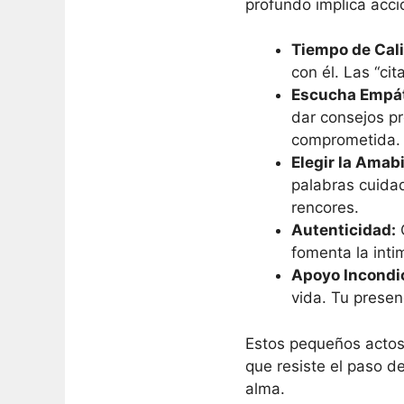
profundo implica acci
Tiempo de Cal
con él. Las “ci
Escucha Empát
dar consejos p
comprometida.
Elegir la Amabi
palabras cuida
rencores.
Autenticidad:
C
fomenta la inti
Apoyo Incondic
vida. Tu presen
Estos pequeños actos
que resiste el paso d
alma.