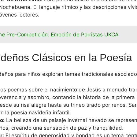
ochebuena. El lenguaje rítmico y las descripciones vív
jóvenes lectores.
he Pre-Competición: Emoción de Porristas UKCA
deños Clásicos en la Poesía
ños para niños exploran temas tradicionales asociados
os poemas sobre el nacimiento de Jesús a menudo tra
verencia y asombro, contando la historia de la primera
sde su risa alegre hasta su trineo tirado por renos, Sa
n la poesía navideña infantil.
o:
La belleza de un paisaje invernal nevado se repres
os, creando una sensación de paz y tranquilidad.
r:
El espíritu de generosidad y bondad es un tema cent