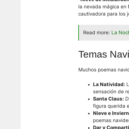
la nevada mágica en N
cautivadora para los 
Read more:
La Noc
Temas Navi
Muchos poemas navide
La Natividad:
L
sensación de re
Santa Claus:
De
figura querida e
Nieve e Inviern
poemas navideñ
Dar y Comparti