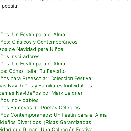
 poesía.
os: Un Festín para el Alma
ños: Clásicos y Contemporáneos
sos de Navidad para Niños
ños Inspiradores
os: Un Festín para el Alma
os: Cómo Hallar Tu Favorito
os para Preescolar: Colección Festiva
s Navideños y Familiares Inolvidables
oemas Navideños por Mark Leidner
os Inolvidables
ños Famosos de Poetas Célebres
os Contemporáneos: Un Festín para el Alma
deños Divertidos: ¡Risas Garantizadas!
dad que Riman: Una Colección Festiva