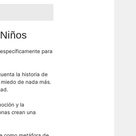
 Niños
específicamente para
enta la historia de
er miedo de nada más.
dad.
oción y la
tonas crean una
ve como metáfora de