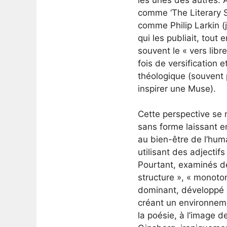
comme ‘The Literary S
comme Philip Larkin (
qui les publiait, tou
souvent le « vers libre
fois de versification 
théologique (souvent p
inspirer une Muse).
Cette perspective se m
sans forme laissant e
au bien-être de l’huma
utilisant des adjectif
Pourtant, examinés de
structure », « monoto
dominant, développé s
créant un environnem
la poésie, à l’image d