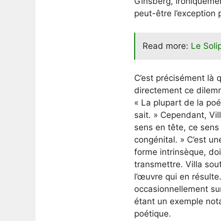
Ginsberg, ironiquemen
peut-être l’exception 
Read more:
Le Sol
C’est précisément là qu
directement ce dilemm
« La plupart de la poé
sait. » Cependant, Vi
sens en tête, ce sens 
congénital. » C’est u
forme intrinsèque, d
transmettre. Villa so
l’œuvre qui en résult
occasionnellement sur
étant un exemple notab
poétique.