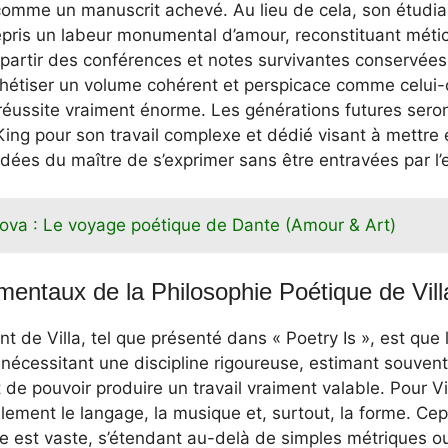
t comme un manuscrit achevé. Au lieu de cela, son étudia
epris un labeur monumental d’amour, reconstituant méti
à partir des conférences et notes survivantes conservées
synthétiser un volume cohérent et perspicace comme celui-
réussite vraiment énorme. Les générations futures sero
ing pour son travail complexe et dédié visant à mettre 
idées du maître de s’exprimer sans être entravées par l’e
ova : Le voyage poétique de Dante (Amour & Art)
entaux de la Philosophie Poétique de Vill
t de Villa, tel que présenté dans « Poetry Is », est que 
 nécessitant une discipline rigoureuse, estimant souven
de pouvoir produire un travail vraiment valable. Pour Vil
ment le langage, la musique et, surtout, la forme. Ce
e est vaste, s’étendant au-delà de simples métriques 