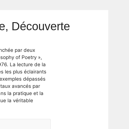
me, Découverte
enchée par deux
osophy of Poetry »,
976. La lecture de la
s les plus éclairants
es exemples dépassés
vitaux avancés par
s la pratique et la
ue la véritable