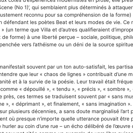
cene (No 1)’, qui semblaient plus déterminés à attaquer
justement reconnu pour sa compréhension de la forme) e
t en défendant les poètes Beat et leurs modes de vie. C
 » (un terme que Villa et d’autres qualifieraient d’improp
et de forme) à une liberté perçue – sociale, politique, phi
enchée vers l’athéisme ou un déni de la source spirituel
anifestait souvent par un ton auto-satisfait, les partisa
ntendre que leur « chaos de lignes » contribuait d’une m
nité et à la survie de la poésie. Leur travail était fréq
s comme « dépouillé », « tendu », « précis », « sombre », 
 près, ces termes se traduisent souvent par « sans musi
ne », « déprimant », et finalement, « sans imagination 
ur plusieurs décennies, a sans doute marginalisé l’art p
ent où presque n’importe quelle utterance pouvait êtr
e hurler au coin d’une rue – un écho délibéré de l’œuvre 