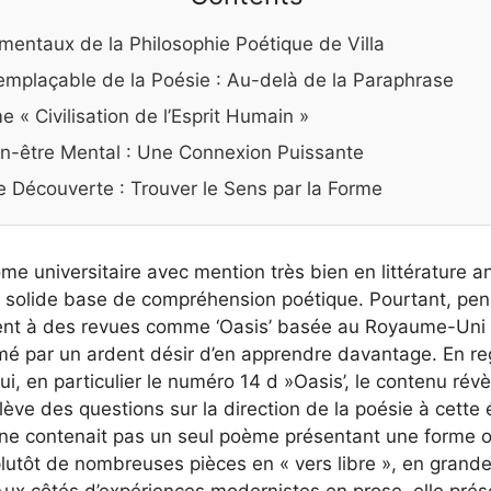
mentaux de la Philosophie Poétique de Villa
remplaçable de la Poésie : Au-delà de la Paraphrase
« Civilisation de l’Esprit Humain »
en-être Mental : Une Connexion Puissante
 Découverte : Trouver le Sens par la Forme
me universitaire avec mention très bien en littérature a
e solide base de compréhension poétique. Pourtant, pe
ent à des revues comme ‘Oasis’ basée au Royaume-Uni
imé par un ardent désir d’en apprendre davantage. En r
ui, en particulier le numéro 14 d »Oasis’, le contenu ré
ève des questions sur la direction de la poésie à cette 
 ne contenait pas un seul poème présentant une forme o
plutôt de nombreuses pièces en « vers libre », en grande
Aux côtés d’expériences modernistes en prose, elle prése