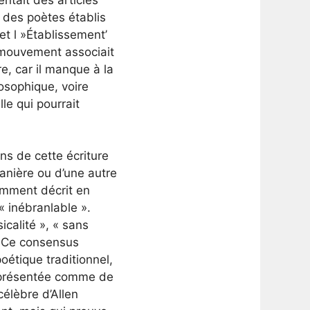
 des poètes établis
t l »Établissement’
e mouvement associait
re, car il manque à la
losophique, voire
le qui pourrait
ns de cette écriture
anière ou d’une autre
uemment décrit en
« inébranlable ».
calité », « sans
». Ce consensus
oétique traditionnel,
e présentée comme de
célèbre d’Allen