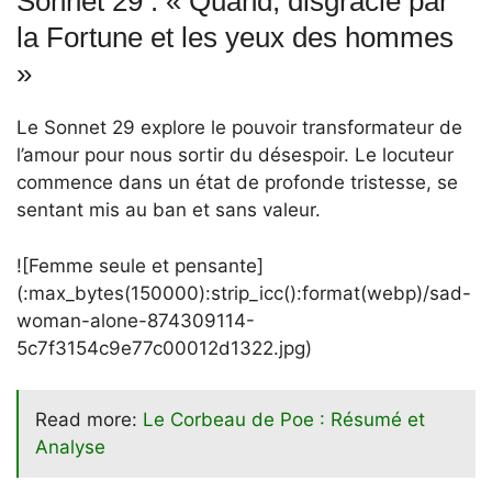
Sonnet 29 : « Quand, disgracié par
la Fortune et les yeux des hommes
»
Le Sonnet 29 explore le pouvoir transformateur de
l’amour pour nous sortir du désespoir. Le locuteur
commence dans un état de profonde tristesse, se
sentant mis au ban et sans valeur.
![Femme seule et pensante]
(:max_bytes(150000):strip_icc():format(webp)/sad-
woman-alone-874309114-
5c7f3154c9e77c00012d1322.jpg)
Read more:
Le Corbeau de Poe : Résumé et
Analyse