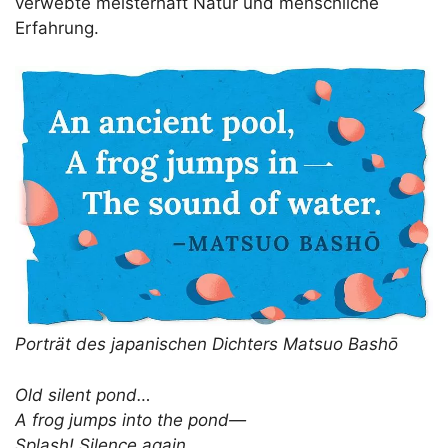
verwebte meisterhaft Natur und menschliche
Erfahrung.
Porträt des japanischen Dichters Matsuo Bashō
Old silent pond…
A frog jumps into the pond—
Splash! Silence again.