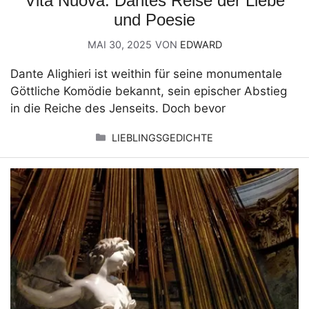
Vita Nuova: Dantes Reise der Liebe
und Poesie
MAI 30, 2025
VON
EDWARD
Dante Alighieri ist weithin für seine monumentale
Göttliche Komödie bekannt, sein epischer Abstieg
in die Reiche des Jenseits. Doch bevor
KATEGORIEN
LIEBLINGSGEDICHTE