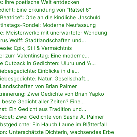
s: Ihre poetische Welt entdecken
dicht: Eine Erkundung von "Rätsel 6"
"Beatrice": Ode an die kindliche Unschuld
ntinstags-Rondel: Moderne Neufassung
te: Meisterwerke mit unerwarteter Wendung
rus Wolff: Stadtlandschaften und…
esie: Epik, Stil & Vermächtnis
l zum Valentinstag: Eine moderne…
he Outback in Gedichten: Uluru und 'A…
iebesgedichte: Einblicke in die…
Liebesgedichte: Natur, Gesellschaft…
 Landschaften von Brian Palmer
Erinnerung: Zwei Gedichte von Brian Yapko
 beste Gedicht aller Zeiten? Eine…
st: Ein Gedicht aus Tradition und…
ebet: Zwei Gedichte von Sasha A. Palmer
stgedichte: Ein Hauch Laune im Blätterfall
on: Unterschätzte Dichterin, wachsendes Erbe