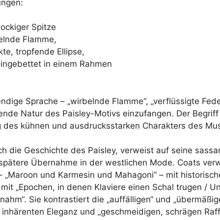
ungen:
lockiger Spitze
belnde Flamme,
te, tropfende Ellipse,
 eingebettet in einem Rahmen
ndige Sprache – „wirbelnde Flamme“, „verflüssigte Fede
nde Natur des Paisley-Motivs einzufangen. Der Begriff
g des kühnen und ausdrucksstarken Charakters des Mus
ch die Geschichte des Paisley, verweist auf seine sass
spätere Übernahme in der westlichen Mode. Coats verw
 „Maroon und Karmesin und Mahagoni“ – mit historisc
mit „Epochen, in denen Klaviere einen Schal trugen / U
nnahm“. Sie kontrastiert die „auffälligen“ und „übermä
r inhärenten Eleganz und „geschmeidigen, schrägen Raff