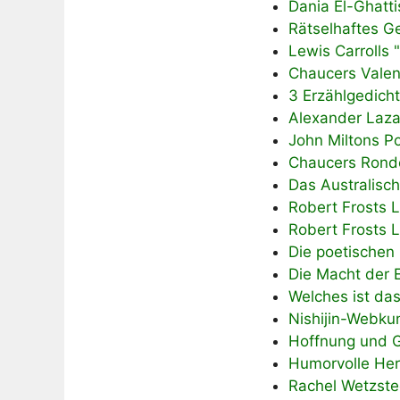
Dania El-Ghatti
Rätselhaftes Ge
Lewis Carrolls 
Chaucers Vale
3 Erzählgedich
Alexander Laza
John Miltons Po
Chaucers Ronde
Das Australisc
Robert Frosts L
Robert Frosts 
Die poetischen
Die Macht der 
Welches ist das
Nishijin-Webkun
Hoffnung und G
Humorvolle Herb
Rachel Wetzste