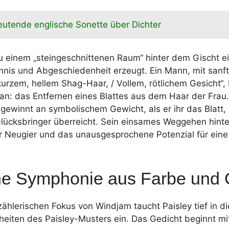
utende englische Sonette über Dichter
u einem „steingeschnittenen Raum“ hinter dem Gischt e
mnis und Abgeschiedenheit erzeugt. Ein Mann, mit san
kurzem, hellem Shag-Haar, / Vollem, rötlichem Gesicht“, 
 an: das Entfernen eines Blattes aus dem Haar der Frau
ewinnt an symbolischem Gewicht, als er ihr das Blatt,
Glücksbringer überreicht. Sein einsames Weggehen hinte
r Neugier und das unausgesprochene Potenzial für eine
ine Symphonie aus Farbe und 
hlerischen Fokus von Windjam taucht Paisley tief in di
nheiten des Paisley-Musters ein. Das Gedicht beginnt mi