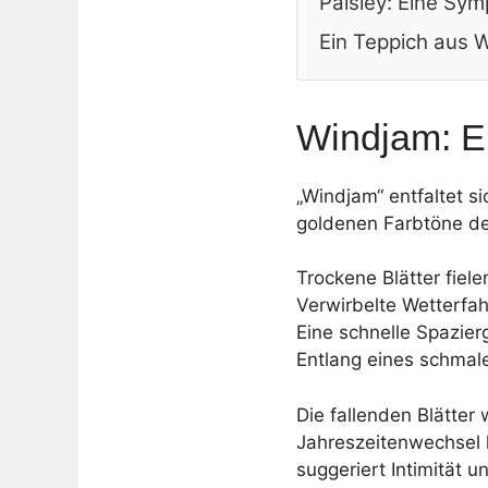
Paisley: Eine Sy
Ein Teppich aus 
Windjam: Ei
„Windjam“ entfaltet s
goldenen Farbtöne de
Trockene Blätter fiel
Verwirbelte Wetterfa
Eine schnelle Spazier
Entlang eines schmal
Die fallenden Blätter
Jahreszeitenwechsel 
suggeriert Intimität 