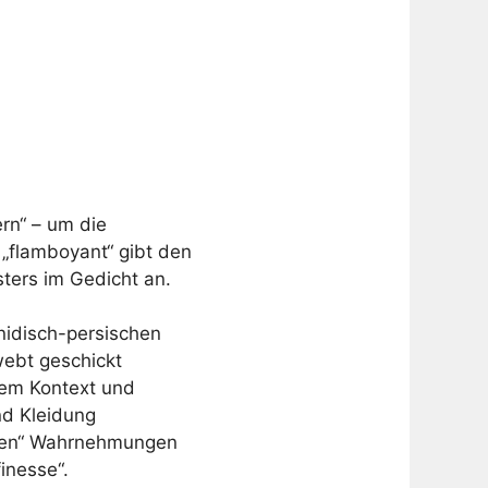
rn“ – um die
 „flamboyant“ gibt den
ters im Gedicht an.
anidisch-persischen
ebt geschickt
hem Kontext und
nd Kleidung
ßigen“ Wahrnehmungen
inesse“.