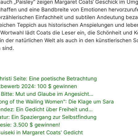
 auch „Paisley“ zeigen Margaret Coats‘ Geschick im Um
schaffen und eine Bandbreite von Emotionen hervorzuru
erzählerischen Einfachheit und subtilen Andeutung beza
reichen Teppich aus historischen Anspielungen und leb
e Wortwahl lädt Coats die Leser ein, die Schönheit und K
in der natürlichen Welt als auch in den künstlerischen 
 sind.
risti Seite: Eine poetische Betrachtung
tbewerb 2024: 100 $ gewinnen
s Bitte: Mut und Glaube im Angesicht…
ong of the Wailing Women": Die Klage um Sara
ndez: Ein Gedicht über Freiheit und…
atur: Ein Spaziergang zur Selbstfindung
oesie: 3.500 $ gewinnen!
uiseki in Margaret Coats' Gedicht