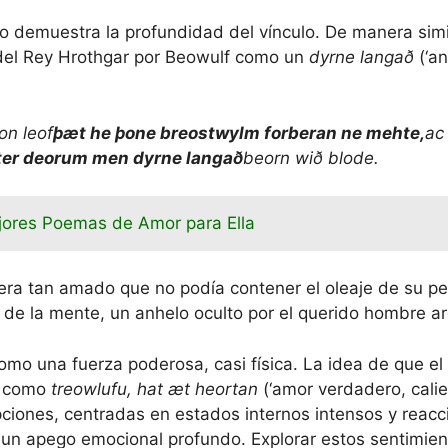
o demuestra la profundidad del vínculo. De manera simi
del Rey Hrothgar por Beowulf como un
dyrne langað
(‘an
on leof
þæt he þone breostwylm forberan ne mehte,
ac
ter deorum men dyrne langað
beorn wið blode.
jores Poemas de Amor para Ella
era tan amado que no podía contener el oleaje de su pe
s de la mente, un anhelo oculto por el querido hombre ar
como una fuerza poderosa, casi física. La idea de que el
s como
treowlufu, hat æt heortan
(‘amor verdadero, calie
pciones, centradas en estados internos intensos y reacci
 un apego emocional profundo. Explorar estos sentimien