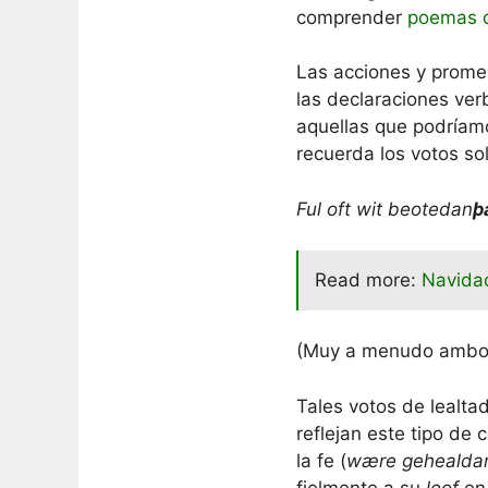
comprender
poemas d
Las acciones y prome
las declaraciones ver
aquellas que podríam
recuerda los votos s
Ful oft wit beotedan
þ
Read more:
Navidad
(Muy a menudo ambos 
Tales votos de lealt
reflejan este tipo de 
la fe (
wære gehealda
fielmente a su
leof
e