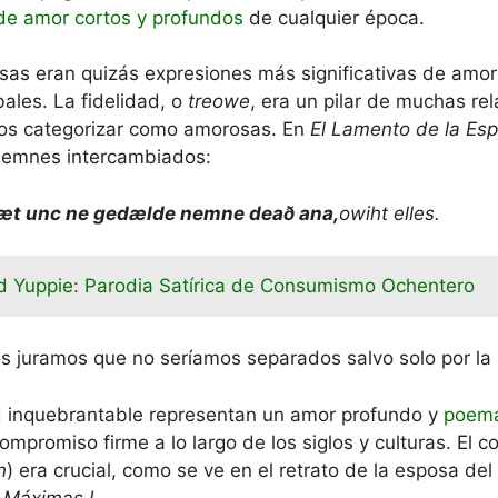
e amor cortos y profundos
de cualquier época.
sas eran quizás expresiones más significativas de amo
bales. La fidelidad, o
treowe
, era un pilar de muchas re
os categorizar como amorosas. En
El Lamento de la Es
olemnes intercambiados:
æt unc ne gedælde nemne deað ana,
owiht elles.
 Yuppie: Parodia Satírica de Consumismo Ochentero
juramos que no seríamos separados salvo solo por la
ad inquebrantable representan un amor profundo y
poema
compromiso firme a lo largo de los siglos y culturas. El
n
) era crucial, como se ve en el retrato de la esposa d
n
Máximas I
.