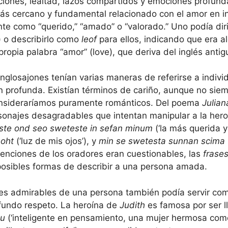
aciones, lealtad, lazos compartidos y emociones profu
más cercano y fundamental relacionado con el amor en i
e como “querido,” “amado” o “valorado.” Uno podía dir
 o describirlo como
leof
para ellos, indicando que era a
propia palabra “amor” (love), que deriva del inglés anti
 anglosajones tenían varias maneras de referirse a indiv
n profunda. Existían términos de cariño, aunque no sie
onsideraríamos puramente románticos. Del poema
Julian
sonajes desagradables que intentan manipular a la her
ste ond seo sweteste in sefan minum
(‘la más querida y
eoht
(‘luz de mis ojos’), y
min se swetesta sunnan scima
intenciones de los oradores eran cuestionables, las
frase
posibles formas de describir a una persona amada.
ades admirables de una persona también podía servir co
ofundo respeto. La heroína de
Judith
es famosa por ser 
nu
(‘inteligente en pensamiento, una mujer hermosa como 