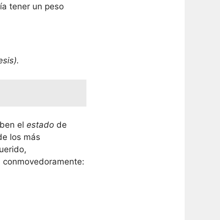
día tener un peso
sis).
iben el
estado
de
de los más
uerido,
a conmovedoramente: