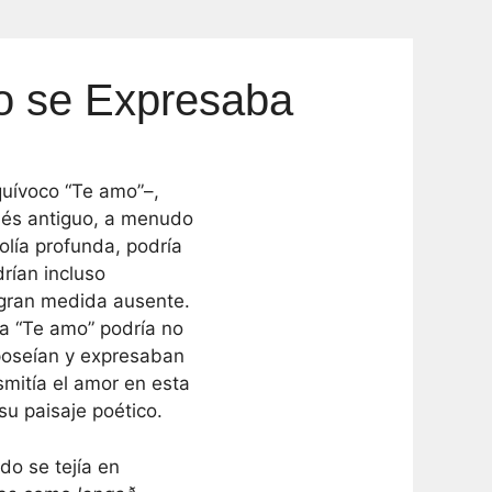
mo se Expresaba
uívoco “Te amo”–,
glés antiguo, a menudo
olía profunda, podría
rían incluso
gran medida ausente.
 a “Te amo” podría no
 poseían y expresaban
mitía el amor en esta
su paisaje poético.
do se tejía en