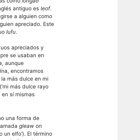
ndas como
longað
nglés antiguo es
leof
.
igirse a alguien como
lguien apreciado. Este
guo
lufu
.
iduos apreciados y
mpre se usaban en
a
, aunque
oína, encontramos
 la más dulce en mi
(‘mi más dulce rayo
s
en sí mismas
mo una forma de
llamada
gleaw on
un elfo’). El término