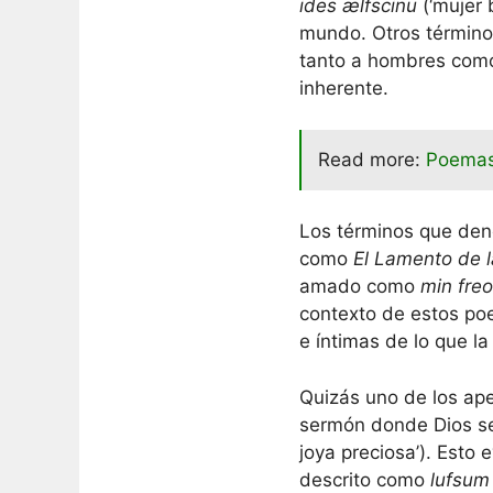
ides ælfscinu
(‘mujer 
mundo. Otros términos
tanto a hombres como 
inherente.
Read more:
Poemas
Los términos que den
como
El Lamento de 
amado como
min fre
contexto de estos po
e íntimas de lo que l
Quizás uno de los ape
sermón donde Dios se 
joya preciosa’). Esto
descrito como
lufsum