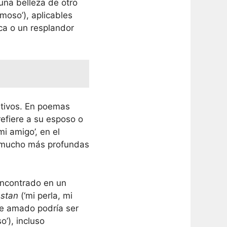
una belleza de otro
moso’), aplicables
ca o un resplandor
ativos. En poemas
refiere a su esposo o
i amigo’, en el
s mucho más profundas
encontrado en un
nstan
(‘mi perla, mi
te amado podría ser
o’), incluso