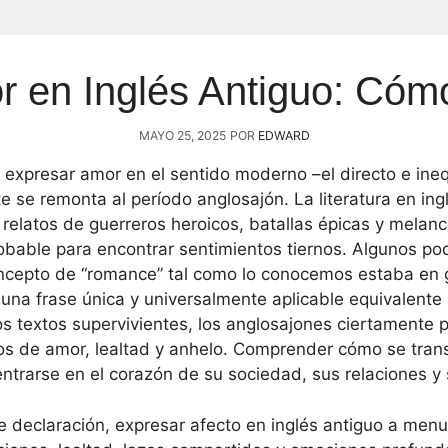
r en Inglés Antiguo: Có
MAYO 25, 2025
POR
EDWARD
xpresar amor en el sentido moderno –el directo e ineq
e se remonta al período anglosajón. La literatura en in
 relatos de guerreros heroicos, batallas épicas y melanc
obable para encontrar sentimientos tiernos. Algunos pod
ncepto de “romance” tal como lo conocemos estaba en 
na frase única y universalmente aplicable equivalente
los textos supervivientes, los anglosajones ciertamente
os de amor, lealtad y anhelo. Comprender cómo se trans
ntrarse en el corazón de su sociedad, sus relaciones y 
e declaración, expresar afecto en inglés antiguo a menu