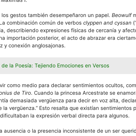
 y los gestos también desempeñaron un papel.
Beowulf
m
). La combinación común de verbos
clyppen and cyssan
(
a, describiendo expresiones físicas de cercanía y afect
 importación posterior, el acto de abrazar era ciertam
z y conexión anglosajonas.
r de la Poesía: Tejiendo Emociones en Versos
rvir como medio para declarar sentimientos ocultos, como
onius de Tiro
. Cuando la princesa Arcestrate se enamor
tía demasiada vergüenza para decir en voz alta, decla
 la vergüenza.” Esto resalta que existían sentimientos p
dificultaban la expresión verbal directa para algunos.
la ausencia o la presencia inconsistente de un ser quer