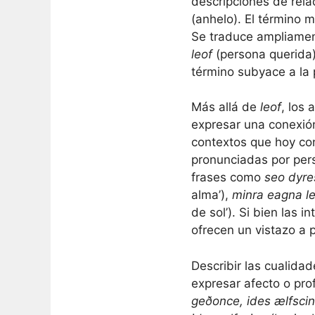
descripciones de rel
(anhelo). El término 
Se traduce ampliament
leof
(persona querida)
término subyace a la 
Más allá de
leof
, los
expresar una conexió
contextos que hoy c
pronunciadas por per
frases como
seo dyre
alma’),
minra eagna l
de sol’). Si bien las 
ofrecen un vistazo a 
Describir las cualid
expresar afecto o pr
geðonce, ides ælfsci