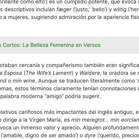
brillante como elfo’) es un cumplido potente, que evoca 
 descriptivos incluían
fæger
(‘justo,’ ‘bello’) y
wlitig
(‘her
a mujeres, sugiriendo admiración por la apariencia físi
 Cortos: La Belleza Femenina en Versos
otaban cercanía y compañerismo también eran signific
la Esposa
(
The Wife’s Lament
) y
Waldere
, la oradora se 
ond
o
min wine
. Aunque se traducen literalmente como ‘m
emas, estos términos claramente tenían connotacione
a palabra moderna “amigo” podría sugerir.
lativos cariñosos más impactantes del inglés antiguo, 
dirige a la Virgen María, es
min meregrot… min eorcla
 evoca un inmenso valor y aprecio. Alguien profundamen
(‘amable, digno de ser amado’) o
dyre
(‘querido, precios