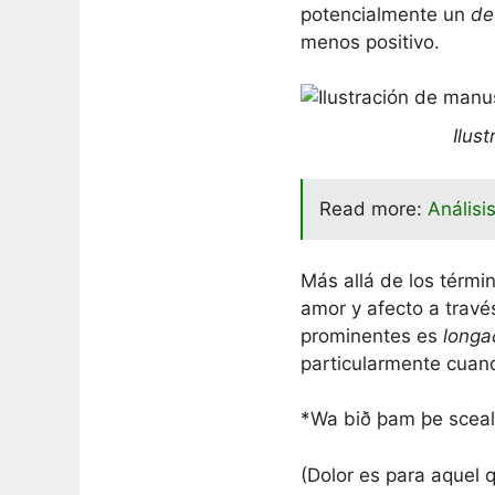
potencialmente un
de
menos positivo.
Ilus
Read more:
Análisi
Más allá de los términ
amor y afecto a trav
prominentes es
longa
particularmente cuan
*Wa bið þam þe scea
(Dolor es para aquel 