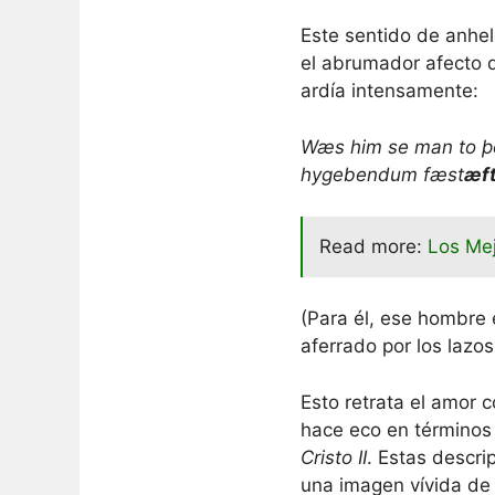
Este sentido de anhel
el abrumador afecto 
ardía intensamente:
Wæs him se man to þ
hygebendum fæst
æf
Read more:
Los Me
(Para él, ese hombre 
aferrado por los lazo
Esto retrata el amor 
hace eco en término
Cristo II
. Estas descri
una imagen vívida de