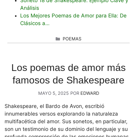
Soneto 18 de Shakespeare: Ejemplo Clave y
Análisis
Los Mejores Poemas de Amor para Ella: De
Clásicos a…
CATEGORÍAS
POEMAS
Los poemas de amor más
famosos de Shakespeare
MAYO 5, 2025
POR
EDWARD
Shakespeare, el Bardo de Avon, escribió
innumerables versos explorando la naturaleza
multifacética del amor. Sus sonetos, en particular,
son un testimonio de su dominio del lenguaje y su
profunda comprensión de las emociones humanas.