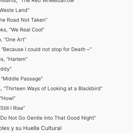
Williams, “The Red Wheelbarrow”
e Waste Land”
The Road Not Taken”
ks, “We Real Cool”
, “One Art”
 “Because I could not stop for Death –”
s, “Harlem”
addy”
 “Middle Passage”
, “Thirteen Ways of Looking at a Blackbird”
 “Howl”
ill I Rise”
Do Not Go Gentle into That Good Night”
les y su Huella Cultural