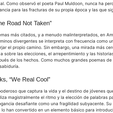
al. Como observó el poeta Paul Muldoon, nunca ha perdi
ncia para las fracturas de su propia época y las que si
The Road Not Taken”
emas más citados, y a menudo malinterpretados, en Amé
minos divergentes se interpreta con frecuencia como u
orjar el propio camino. Sin embargo, una mirada más ce
a sobre las elecciones, el arrepentimiento y las histor
pués de los hechos. Como muchos grandes poemas de 
sabiduría.
s, “We Real Cool”
deroso que captura la vida y el destino de jóvenes que
iza magistralmente el ritmo y la elección de palabras pa
ogancia desafiante como una fragilidad subyacente. Su
 lo han convertido en un elemento básico para introducir