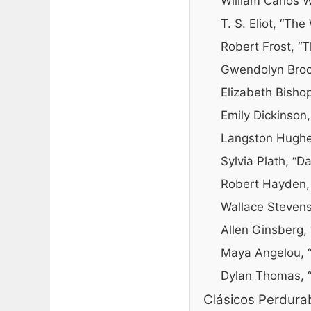
William Carlos 
T. S. Eliot, “Th
Robert Frost, “
Gwendolyn Broo
Elizabeth Bishop
Emily Dickinson,
Langston Hughe
Sylvia Plath, “D
Robert Hayden,
Wallace Stevens
Allen Ginsberg,
Maya Angelou, “St
Dylan Thomas, “
Clásicos Perdurab