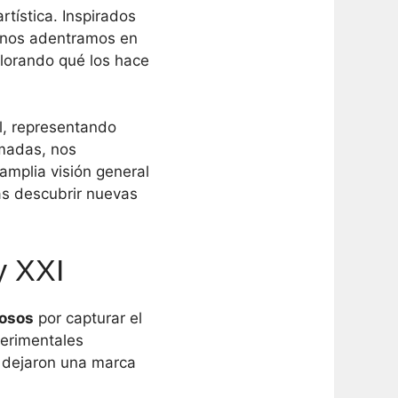
rtística. Inspirados
, nos adentramos en
lorando qué los hace
l, representando
amadas, nos
amplia visión general
zás descubrir nuevas
y XXI
osos
por capturar el
perimentales
 dejaron una marca