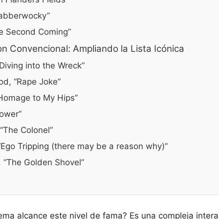
“Jabberwocky”
he Second Coming”
n Convencional: Ampliando la Lista Icónica
Diving into the Wreck”
od, “Rape Joke”
 “Homage to My Hips”
Power”
 “The Colonel”
 “Ego Tripping (there may be a reason why)”
 “The Golden Shovel”
ma alcance este nivel de fama? Es una compleja interac