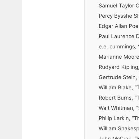
Samuel Taylor C
Percy Bysshe Sh
Edgar Allan Poe
Paul Laurence 
e.e. cummings, “i
Marianne Moore,
Rudyard Kipling,
Gertrude Stein,
William Blake, “
Robert Burns, “
Walt Whitman, “
Philip Larkin, “
William Shakesp
John McCrae, “I