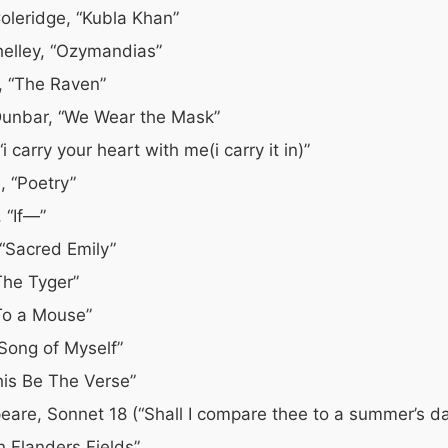
oleridge, “Kubla Khan”
elley, “Ozymandias”
, “The Raven”
Dunbar, “We Wear the Mask”
 carry your heart with me(i carry it in)”
 “Poetry”
 “If—”
 “Sacred Emily”
The Tyger”
To a Mouse”
Song of Myself”
This Be The Verse”
eare, Sonnet 18 (“Shall I compare thee to a summer’s da
n Flanders Fields”