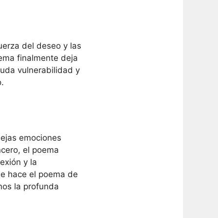
uerza del deseo y las
oema finalmente deja
ruda vulnerabilidad y
.
lejas emociones
ncero, el poema
exión y la
que hace el poema de
nos la profunda