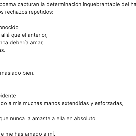
l poema capturan la determinación inquebrantable del h
os rechazos repetidos:
onocido
llá que el anterior,
nca debería amar,
s.
masiado bien.
cidente
ado a mis muchas manos extendidas y esforzadas,
que nunca la amaste a ella en absoluto.
re me has amado a mí.