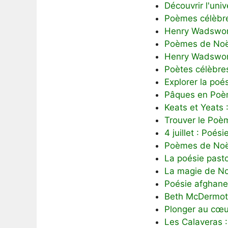
Découvrir l'uni
Poèmes célèbre
Henry Wadswort
Poèmes de Noël
Henry Wadswort
Poètes célèbre
Explorer la poés
Pâques en Poèm
Keats et Yeats
Trouver le Poè
4 juillet : Poé
Poèmes de Noël 
La poésie pasto
La magie de No
Poésie afghane 
Beth McDermott
Plonger au cœu
Les Calaveras :