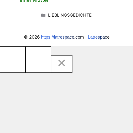
KATEGORIEN
LIEBLINGSGEDICHTE
© 2026
|
https://latrespace.com
Latrespace