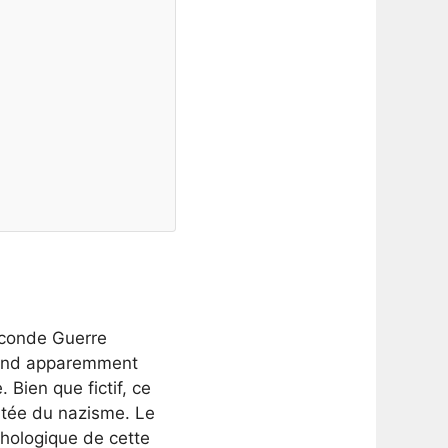
g
econde Guerre
 fond apparemment
 Bien que fictif, ce
ntée du nazisme. Le
chologique de cette