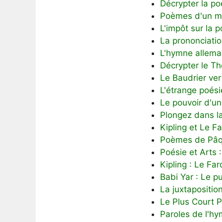
Décrypter la po
Poèmes d'un mo
L'impôt sur la p
La prononciati
L'hymne allemand
Décrypter le T
Le Baudrier ve
L'étrange poési
Le pouvoir d'un
Plongez dans la
Kipling et Le 
Poèmes de Pâque
Poésie et Arts
Kipling : Le F
Babi Yar : Le 
La juxtaposition
Le Plus Court P
Paroles de l'hy