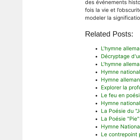
des événements histor
fois la vie et l’obscu
modeler la significati
Related Posts:
L'hymne allemand
Décryptage d'u
L'hymne alleman
Hymne national 
Hymne allemand 
Explorer la pr
Le feu en poési
Hymne national 
La Poésie du "
La Poésie "Pie"
Hymne National
Le contrepoint 