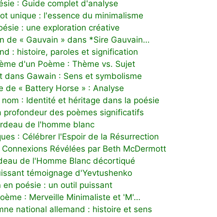
ésie : Guide complet d'analyse
t unique : l'essence du minimalisme
oésie : une exploration créative
on de « Gauvain » dans *Sire Gauvain…
 : histoire, paroles et signification
hème d'un Poème : Thème vs. Sujet
rt dans Gawain : Sens et symbolisme
e de « Battery Horse » : Analyse
 nom : Identité et héritage dans la poésie
 profondeur des poèmes significatifs
Fardeau de l'homme blanc
s : Célébrer l'Espoir de la Résurrection
 : Connexions Révélées par Beth McDermott
ardeau de l'Homme Blanc décortiqué
puissant témoignage d'Yevtushenko
 en poésie : un outil puissant
oème : Merveille Minimaliste et 'M'…
mne national allemand : histoire et sens